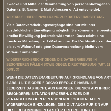
Zwecke und Mittel der Verarbeitung von personenbezogenen
Daten (z. B. Namen, E-Mail-Adressen o. Ä.) entscheidet.
WIDERRUF IHRER EINWILLIGUNG ZUR DATENVERARBEITUNG
Viele Datenverarbeitungsvorgänge sind nur mit Ihrer
ausdrücklichen Einwilligung möglich. Sie können eine bereit
erteilte Einwilligung jederzeit widerrufen. Dazu reicht eine
formlose Mitteilung per E-Mail an uns. Die Rechtmäßigkeit de
bis zum Widerruf erfolgten Datenverarbeitung bleibt vom
Widerruf unberührt.
WIDERSPRUCHSRECHT GEGEN DIE DATENERHEBUNG IN
BESONDEREN FÄLLEN SOWIE GEGEN DIREKTWERBUNG (ART. 21
DSGVO)
WENN DIE DATENVERARBEITUNG AUF GRUNDLAGE VON ART
6 ABS. 1 LIT. E ODER F DSGVO ERFOLGT, HABEN SIE
JEDERZEIT DAS RECHT, AUS GRÜNDEN, DIE SICH AUS IHRER
BESONDEREN SITUATION ERGEBEN, GEGEN DIE
VERARBEITUNG IHRER PERSONENBEZOGENEN DATEN
WIDERSPRUCH EINZULEGEN; DIES GILT AUCH FÜR EIN AUF
DIESE BESTIMMUNGEN GESTÜTZTES PROFILING. DIE